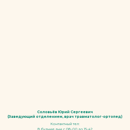
Соловьёв Юрий Сергеевич
(Заведующий отделением, врач травматолог-ортопед)
Контактный тел:
В будние дни с 08-00 до 15-42