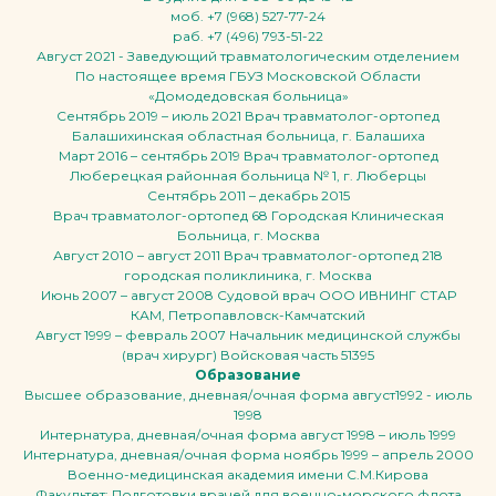
моб. +7 (968) 527-77-24
раб. +7 (496) 793-51-22
Август 2021 - Заведующий травматологическим отделением
По настоящее время ГБУЗ Московской Области
«Домодедовская больница»
Сентябрь 2019 – июль 2021 Врач травматолог-ортопед
Балашихинская областная больница, г. Балашиха
Март 2016 – сентябрь 2019 Врач травматолог-ортопед
Люберецкая районная больница № 1, г. Люберцы
Сентябрь 2011 – декабрь 2015
Врач травматолог-ортопед 68 Городская Клиническая
Больница, г. Москва
Август 2010 – август 2011 Врач травматолог-ортопед 218
городская поликлиника, г. Москва
Июнь 2007 – август 2008 Судовой врач ООО ИВНИНГ СТАР
КАМ, Петропавловск-Камчатский
Август 1999 – февраль 2007 Начальник медицинской службы
(врач хирург) Войсковая часть 51395
Образование
Высшее образование, дневная/очная форма август1992 - июль
1998
Интернатура, дневная/очная форма август 1998 – июль 1999
Интернатура, дневная/очная форма ноябрь 1999 – апрель 2000
Военно-медицинская академия имени С.М.Кирова
Факультет: Подготовки врачей для военно-морского флота