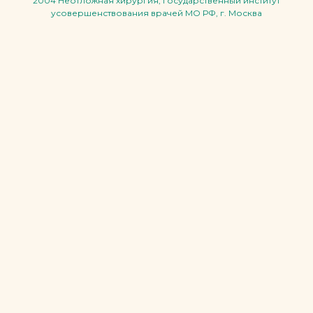
2004 Неотложная хирургия, Государственный институт
усовершенствования врачей МО РФ, г. Москва