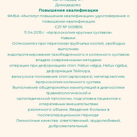
Домодедово.
Повышение квалификации
ФМБА «Институт повышения квалификации» удостоверение о
повышении квалификации
С27 № 0051816
11.04.2015 г. «Артроскопия крупных суставов».
Навыки:
Остеосинтез при переломах трубчатых костей, свободно
выполняю
эндопротезирование тазобедренного и коленного суставов;
владею современными методами
операции при деформациях стоп: Hallux valgus, Hallux rigidus,
деформация Тейлора,
вальгусное положение стоп (артроэрез), метатарзалгиях.
Артроскопия коленного сустава.
Выполнение общепринятых манипуляций в диагностике
травматологической и
ортопедической патологии, подготовка пациентов к
оперативным вмешательствам
различного объема. Введение больных в
послеоперационном периоде.
Личностные качества: ответственный, трудолюбивый,
доброжелательный.