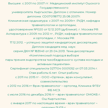
Высшее: с 2001 по 2007 гг. Медицинский институт Ошского
Государственного
университета. Кыргызстан. Диплом с отличием. Номер
диплома: CD070118772 25.08.2007г.
Клиническая ординатура: с 2007 по 2009гг. РУДН, кафедра
травматологии и ортопедии,
удостоверение №020 от 12.12.2011 (дубликат). г. Москва РФ.
Аспирантура с 2009 по 2012 гг., РУДН, кафедра травматологии
и ортопедии, г. Москва РФ.
17.12.2012. – успешно защитил кандидатскую диссертацию.
Диплом кандидата мед. наук:
серия ДКН № 183949 от 29.04.2013. Тема диссертации:
«Комплексный подход в выборе
пары трения эндопротеза тазобедренного сустава молодым и
активным пациентам».
Сертификат специалиста 027704 0001052 от 07.03.2014 г.
Стаж работы 6 лет. Опыт работы:
с 2011 по 2015 гг - ООО «Ортека», врач консультант,
совместительство
с 2012 по 2016 гг Врач травматолог – ортопед, Клиника ФГБУ
ФБ МСЭ.
с июля 2016 по декабрь 2016 гг – врач травматолог ОМОКБ г.
Ош Кыргызстан.
с января 2017 по настоящее время – врач травматолог –
ортопед ДЦГБ г.