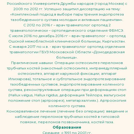
Российского Университета Дружбы народов (город Москва) с
2009 по 2012 гг. Успешно защитил диссертацию на тему:
«Комплексный подход в выборе пары трения эндопротеза
тазобедренного сустава молодым и активным пациентам».
С 2012 по 2016 г – врач травматолог ортопед 2
травматологически – ортопедического отделения ФБМСЭ.
С июля 2016 по декабрь 2016 гг – врач травматолог – ортопед
Ошской межобластной клинической больницы, Кыргызстан.
С января 2017 по н.в. - врач травматолог ортопед отделения
травматологии ГБУЗ Московской Области «Домодедовская
больница».
Практические навыки: Операции остеосинтез переломов
трубчатых костей (накостный остеосинтез, интрамедуллярный
остеосинтез, аппарат наружной фиксации, аппарат
Илизарова), тотальное и субтотальное эндопротезирование
тазобедренных суставов, эндопротезирование коленного
сустава, реконструктивные операции при деформациях стоп
(Hallux valgus, Hallux rigidus, деформация Тейлора, вальгусное
положение стоп (артроэрез), метатарзалгиях.). Артроскопия
коленного сустава.
Консервативное лечение (лечение без операции): введение и
наблюдение переломов трубчатых костей в гипсовой
повязке, переломов позвоночника, костей таза.
Образование
Среднее: с 1991 по 2001 гг.