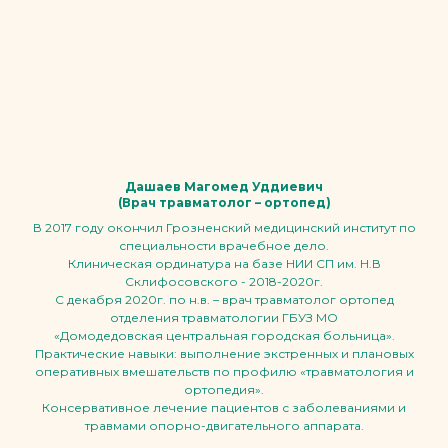
Дашаев Магомед Уддиевич
(Врач травматолог – ортопед)
В 2017 году окончил Грозненский медицинский институт по
специальности врачебное дело.
Клиническая ординатура на базе НИИ СП им. Н.В
Склифосовского - 2018-2020г.
С декабря 2020г. по н.в. – врач травматолог ортопед
отделения травматологии ГБУЗ МО
«Домодедовская центральная городская больница».
Практические навыки: выполнение экстренных и плановых
оперативных вмешательств по профилю «травматология и
ортопедия».
Консервативное лечение пациентов с заболеваниями и
травмами опорно-двигательного аппарата.